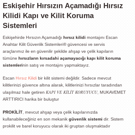
Eskişehir Hırsızın Açamadığı Hırsız
Kilidi Kapı ve Kilit Koruma
Sistemleri
Eskişehirde Hırsızın Açamadığı
hırsız kilidi
montajını Escan
Anahtar Kilit Güvenlik Sistemleri® güvencesi ve servis
araçlarımız ile en güvenilir şekilde ahşap ve çelik kapıların
tümüne
hırsızların kırsadahi açamayacığı kapı kilit koruma
sistemleri
nin satış ve montajını yapmaktayız.
Escan
Hırsız Kilidi
bir kilit sistemi değildir. Sadece mevcut
kilitlerinizi güvence altına alarak, kilitlerinizi hırsızlar taradından
KAPI VE KİLİT KORUYUCU
ulaşılmaz hale getiren
, MUKAVEMET
ARTTIRICI harika bir buluştur
PROKİLİT
, mevcut ahşap veya çelik kapılarınızda
kullanabileceğiniz en son mekanik
güvenlik sistemi
dir. Sistem
prokilit ve barel koruyucu olarak iki gruptan oluşmaktadır