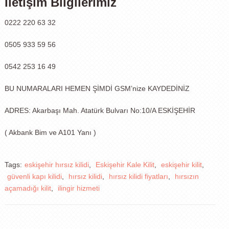
İletişim Bilgilerimiz
0222 220 63 32
0505 933 59 56
0542 253 16 49
BU NUMARALARI HEMEN ŞİMDİ GSM’nize KAYDEDİNİZ
ADRES: Akarbaşı Mah. Atatürk Bulvarı No:10/A ESKİŞEHİR
( Akbank Bim ve A101 Yanı )
Tags:
eskişehir hırsız kilidi
,
Eskişehir Kale Kilit
,
eskişehir kilit
,
güvenli kapı kilidi
,
hırsız kilidi
,
hırsız kilidi fiyatları
,
hırsızın
açamadığı kilit
,
ilingir hizmeti