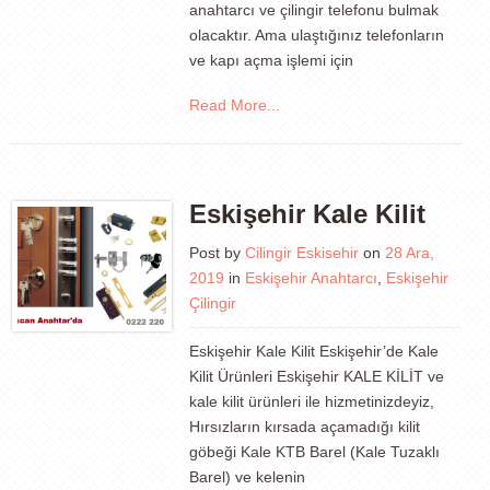
anahtarcı ve çilingir telefonu bulmak
olacaktır. Ama ulaştığınız telefonların
ve kapı açma işlemi için
Read More...
Eskişehir Kale Kilit
Post by
Cilingir Eskisehir
on
28 Ara,
2019
in
Eskişehir Anahtarcı
,
Eskişehir
Çilingir
Eskişehir Kale Kilit Eskişehir’de Kale
Kilit Ürünleri Eskişehir KALE KİLİT ve
kale kilit ürünleri ile hizmetinizdeyiz,
Hırsızların kırsada açamadığı kilit
göbeği Kale KTB Barel (Kale Tuzaklı
Barel) ve kelenin