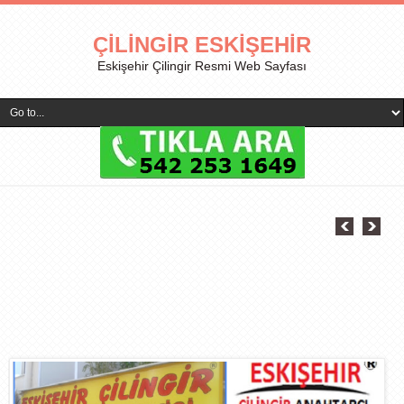
ÇILINGIR ESKIŞEHIR
Eskişehir Çilingir Resmi Web Sayfası