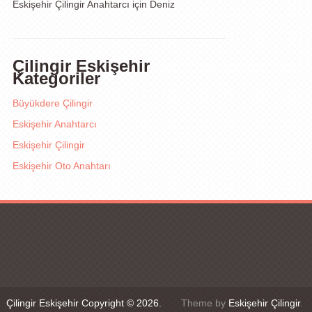
Eskişehir Çilingir Anahtarcı
için
Deniz
Çilingir Eskişehir
Kategoriler
Büyükdere Çilingir
Eskişehir Anahtarcı
Eskişehir Çilingir
Eskişehir Oto Anahtarı
Çilingir Eskişehir
Copyright © 2026.
Theme by
Eskişehir Çilingir
.