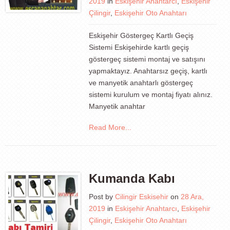
2019
in
Eskişehir Anahtarcı
,
Eskişehir
Çilingir
,
Eskişehir Oto Anahtarı
Eskişehir Göstergeç Kartlı Geçiş
Sistemi Eskişehirde kartlı geçiş
göstergeç sistemi montaj ve satışını
yapmaktayız. Anahtarsız geçiş, kartlı
ve manyetik anahtarlı göstergeç
sistemi kurulum ve montaj fiyatı alınız.
Manyetik anahtar
Read More...
Kumanda Kabı
Post by
Cilingir Eskisehir
on
28 Ara,
2019
in
Eskişehir Anahtarcı
,
Eskişehir
Çilingir
,
Eskişehir Oto Anahtarı