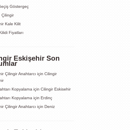
 Geçiş Göstergeç
Çilingir
ir Kale Kilit
ilidi Fiyatları
ingir Eskişehir Son
umlar
ir Çilingir Anahtarcı
için
Cilingir
ir
ahtarı Kopyalama
için
Cilingir Eskisehir
ahtarı Kopyalama
için
Erdinç
ir Çilingir Anahtarcı
için
Deniz