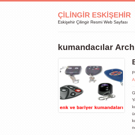
ÇILINGIR ESKIŞEHIR
Eskişehir Çilingir Resmi Web Sayfası
kumandacılar Arch
P
A
G
Y
k
ü
k
n