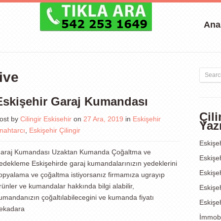
Ana
ive
Eskişehir Garaj Kumandası
Çil
ost by
Cilingir Eskisehir
on
27 Ara, 2019
in
Eskişehir
Yazı
nahtarcı
,
Eskişehir Çilingir
Eskişeh
araj Kumandası Uzaktan Kumanda Çoğaltma ve
Eskişeh
edekleme Eskişehirde garaj kumandalarınızın yedeklerini
Eskişeh
opyalama ve çoğaltma istiyorsanız firmamıza ugrayıp
rünler ve kumandalar hakkında bilgi alabilir,
Eskişe
umandanızın çoğaltılabilecegini ve kumanda fiyatı
Eskişeh
ekadara
İmmobi