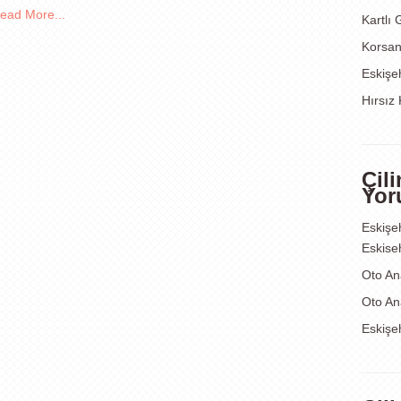
ead More...
Kartlı
Korsan 
Eskişeh
Hırsız K
Çil
Yor
Eskişeh
Eskiseh
Oto An
Oto An
Eskişeh