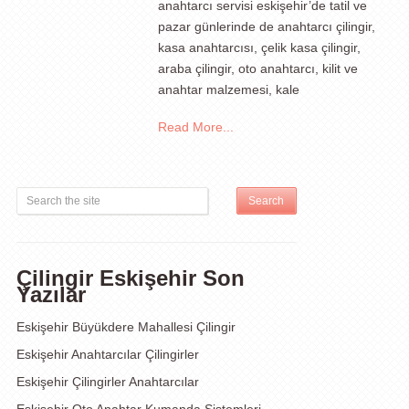
anahtarcı servisi eskişehir’de tatil ve
pazar günlerinde de anahtarcı çilingir,
kasa anahtarcısı, çelik kasa çilingir,
araba çilingir, oto anahtarcı, kilit ve
anahtar malzemesi, kale
Read More...
Çilingir Eskişehir Son
Yazılar
Eskişehir Büyükdere Mahallesi Çilingir
Eskişehir Anahtarcılar Çilingirler
Eskişehir Çilingirler Anahtarcılar