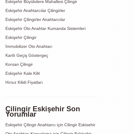
Eskişehir Büyükdere Mahallesi Çilingir
Eskişehir Anahtarcılar Çilingirler
Eskişehir Çilingirler Anahtarcılar
Eskişehir Oto Anahtar Kumanda Sistemleri
Eskişehir Çilingir
İmmobilizer Oto Anahtarı
Kartlı Geçiş Göstergeç
Korsan Çilingir
Eskişehir Kale Kilit
Hırsız Kilidi Fiyatları
Çilingir Eskişehir Son
Yorumlar
Eskişehir Çilingir Anahtarcı
için
Cilingir Eskisehir
Oto Anahtarı Kopyalama
için
Cilingir Eskisehir