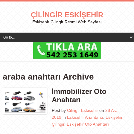
ÇILINGIR ESKIŞEHIR
Eskişehir Çilingir Resmi Web Sayfası
araba anahtarı Archive
İmmobilizer Oto
Anahtarı
Post by
Cilingir Eskisehir
on
28 Ara,
2019
in
Eskişehir Anahtarcı
,
Eskişehir
Çilingir
,
Eskişehir Oto Anahtarı